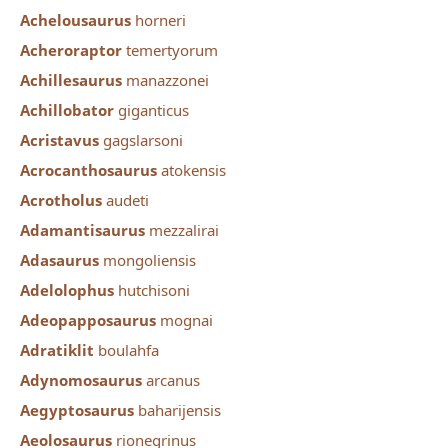
Achelousaurus
horneri
Acheroraptor
temertyorum
Achillesaurus
manazzonei
Achillobator
giganticus
Acristavus
gagslarsoni
Acrocanthosaurus
atokensis
Acrotholus
audeti
Adamantisaurus
mezzalirai
Adasaurus
mongoliensis
Adelolophus
hutchisoni
Adeopapposaurus
mognai
Adratiklit
boulahfa
Adynomosaurus
arcanus
Aegyptosaurus
baharijensis
Aeolosaurus
rionegrinus