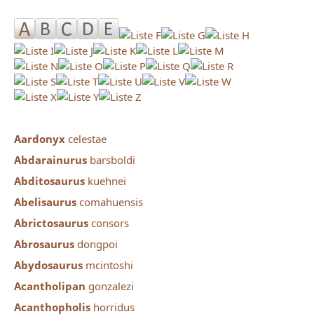
Aardonyx
celestae
Abdarainurus
barsboldi
Abditosaurus
kuehnei
Abelisaurus
comahuensis
Abrictosaurus
consors
Abrosaurus
dongpoi
Abydosaurus
mcintoshi
Acantholipan
gonzalezi
Acanthopholis
horridus