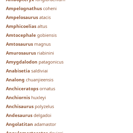
Ampelognathus
coheni
Ampelosaurus
atacis
Amphicoelias
altus
Amtocephale
gobiensis
Amtosaurus
magnus
Amurosaurus
riabinini
Amygdalodon
patagonicus
Anabisetia
saldiviai
Analong
chuanjieensis
Anchiceratops
ornatus
Anchiornis
huxleyi
Anchisaurus
polyzelus
Andesaurus
delgadoi
Angolatitan
adamastor