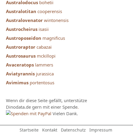
Australodocus
bohetii
Australotitan
cooperensis
Australovenator
wintonensis
Austrocheirus
isasii
Austroposeidon
magnificus
Austroraptor
cabazai
Austrosaurus
mckillopi
Avaceratops
lammers
Aviatyrannis
jurassica
Avimimus
portentosus
Wenn dir diese Seite gefällt, unterstütze
Dinodata.de gern mit einer Spende
.
Vielen Dank.
Startseite
Kontakt
Datenschutz
Impressum