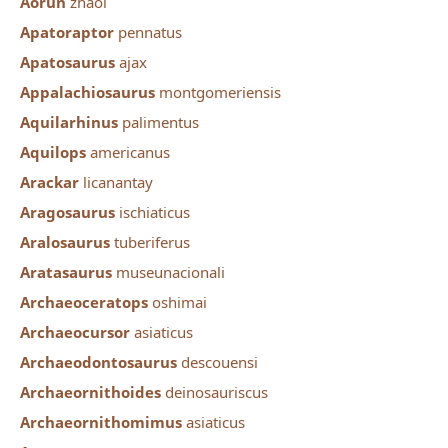
Aorun
zhaoi
Apatoraptor
pennatus
Apatosaurus
ajax
Appalachiosaurus
montgomeriensis
Aquilarhinus
palimentus
Aquilops
americanus
Arackar
licanantay
Aragosaurus
ischiaticus
Aralosaurus
tuberiferus
Aratasaurus
museunacionali
Archaeoceratops
oshimai
Archaeocursor
asiaticus
Archaeodontosaurus
descouensi
Archaeornithoides
deinosauriscus
Archaeornithomimus
asiaticus