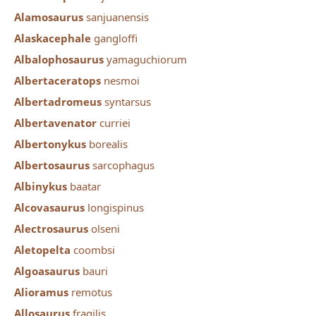
Alamosaurus
sanjuanensis
Alaskacephale
gangloffi
Albalophosaurus
yamaguchiorum
Albertaceratops
nesmoi
Albertadromeus
syntarsus
Albertavenator
curriei
Albertonykus
borealis
Albertosaurus
sarcophagus
Albinykus
baatar
Alcovasaurus
longispinus
Alectrosaurus
olseni
Aletopelta
coombsi
Algoasaurus
bauri
Alioramus
remotus
Allosaurus
fragilis