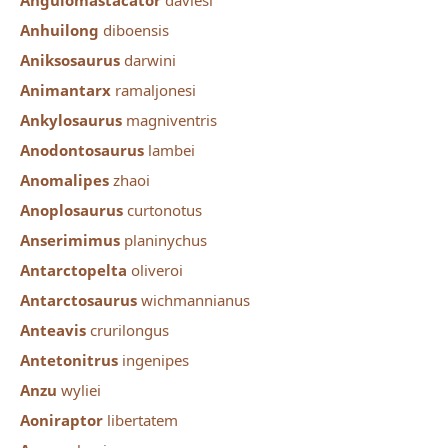
Angulomastacator
daviesi
Anhuilong
diboensis
Aniksosaurus
darwini
Animantarx
ramaljonesi
Ankylosaurus
magniventris
Anodontosaurus
lambei
Anomalipes
zhaoi
Anoplosaurus
curtonotus
Anserimimus
planinychus
Antarctopelta
oliveroi
Antarctosaurus
wichmannianus
Anteavis
crurilongus
Antetonitrus
ingenipes
Anzu
wyliei
Aoniraptor
libertatem