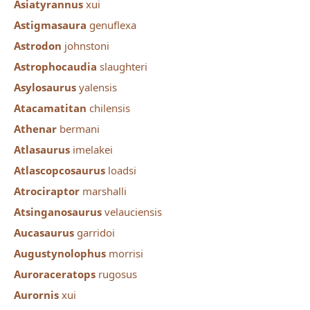
Asiatyrannus
xui
Astigmasaura
genuflexa
Astrodon
johnstoni
Astrophocaudia
slaughteri
Asylosaurus
yalensis
Atacamatitan
chilensis
Athenar
bermani
Atlasaurus
imelakei
Atlascopcosaurus
loadsi
Atrociraptor
marshalli
Atsinganosaurus
velauciensis
Aucasaurus
garridoi
Augustynolophus
morrisi
Auroraceratops
rugosus
Aurornis
xui