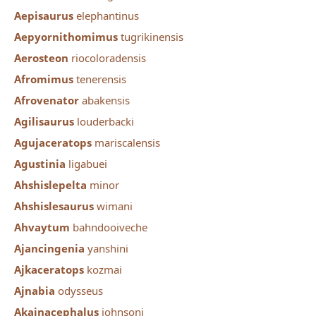
Aepisaurus
elephantinus
Aepyornithomimus
tugrikinensis
Aerosteon
riocoloradensis
Afromimus
tenerensis
Afrovenator
abakensis
Agilisaurus
louderbacki
Agujaceratops
mariscalensis
Agustinia
ligabuei
Ahshislepelta
minor
Ahshislesaurus
wimani
Ahvaytum
bahndooiveche
Ajancingenia
yanshini
Ajkaceratops
kozmai
Ajnabia
odysseus
Akainacephalus
johnsoni