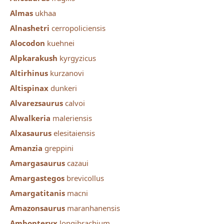
Almas
ukhaa
Alnashetri
cerropoliciensis
Alocodon
kuehnei
Alpkarakush
kyrgyzicus
Altirhinus
kurzanovi
Altispinax
dunkeri
Alvarezsaurus
calvoi
Alwalkeria
maleriensis
Alxasaurus
elesitaiensis
Amanzia
greppini
Amargasaurus
cazaui
Amargastegos
brevicollus
Amargatitanis
macni
Amazonsaurus
maranhanensis
Ambopteryx
longibrachium