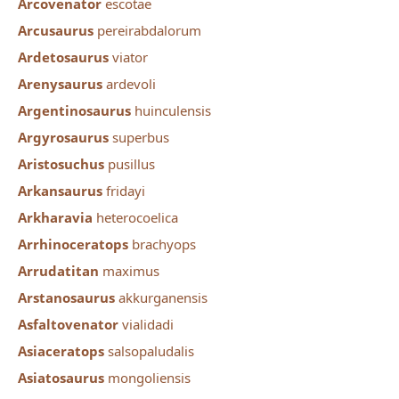
Arcovenator
escotae
Arcusaurus
pereirabdalorum
Ardetosaurus
viator
Arenysaurus
ardevoli
Argentinosaurus
huinculensis
Argyrosaurus
superbus
Aristosuchus
pusillus
Arkansaurus
fridayi
Arkharavia
heterocoelica
Arrhinoceratops
brachyops
Arrudatitan
maximus
Arstanosaurus
akkurganensis
Asfaltovenator
vialidadi
Asiaceratops
salsopaludalis
Asiatosaurus
mongoliensis