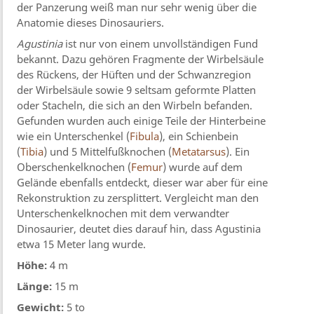
der Panzerung weiß man nur sehr wenig über die
Anatomie dieses Dinosauriers.
Agustinia
ist nur von einem unvollständigen Fund
bekannt. Dazu gehören Fragmente der Wirbelsäule
des Rückens, der Hüften und der Schwanzregion
der Wirbelsäule sowie 9 seltsam geformte Platten
oder Stacheln, die sich an den Wirbeln befanden.
Gefunden wurden auch einige Teile der Hinterbeine
wie ein Unterschenkel (
Fibula
), ein Schienbein
(
Tibia
) und 5 Mittelfußknochen (
Metatarsus
). Ein
Oberschenkelknochen (
Femur
) wurde auf dem
Gelände ebenfalls entdeckt, dieser war aber für eine
Rekonstruktion zu zersplittert. Vergleicht man den
Unterschenkelknochen mit dem verwandter
Dinosaurier, deutet dies darauf hin, dass Agustinia
etwa 15 Meter lang wurde.
Höhe:
4 m
Länge:
15 m
Gewicht:
5 to