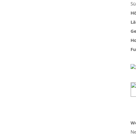
Sü
Hö
Lä
Ge
Ho
Fu
We
Ne