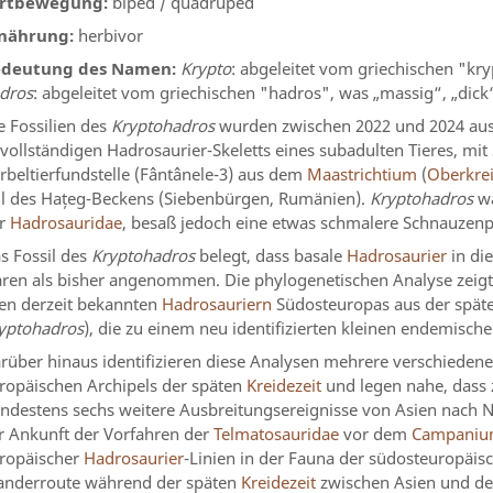
rtbewegung:
biped / quadruped
nährung:
herbivor
edeutung des Namen:
Krypto
: abgeleitet vom griechischen "kr
dros
: abgeleitet vom griechischen "hadros", was „massig“, „dick“
e Fossilien des
Kryptohadros
wurden zwischen 2022 und 2024 aus
vollständigen Hadrosaurier-Skeletts eines subadulten Tieres, mi
rbeltierfundstelle (Fântânele-3) aus dem
Maastrichtium
(
Oberkre
il des Hațeg-Beckens (Siebenbürgen, Rumänien).
Kryptohadros
wa
r
Hadrosauridae
, besaß jedoch eine etwas schmalere Schnauzenpa
s Fossil des
Kryptohadros
belegt, dass basale
Hadrosaurier
in di
ren als bisher angenommen. Die phylogenetischen Analyse zeigt
len derzeit bekannten
Hadrosauriern
Südosteuropas aus der spät
yptohadros
), die zu einem neu identifizierten kleinen endemisch
rüber hinaus identifizieren diese Analysen mehrere verschiedene
ropäischen Archipels der späten
Kreidezeit
und legen nahe, dass
ndestens sechs weitere Ausbreitungsereignisse von Asien nach N
r Ankunft der Vorfahren der
Telmatosauridae
vor dem
Campani
ropäischer
Hadrosaurier
-Linien in der Fauna der südosteuropäisc
nderroute während der späten
Kreidezeit
zwischen Asien und de