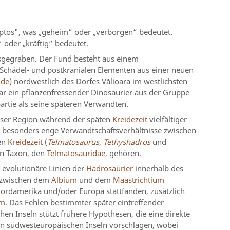
yptos", was „geheim“ oder „verborgen“ bedeutet.
 oder „kräftig“ bedeutet.
gegraben. Der Fund besteht aus einem
t Schädel- und postkranialen Elementen aus einer neuen
ide
) nordwestlich des Dorfes Vălioara im westlichsten
r ein pflanzenfressender Dinosaurier aus der Gruppe
rtie als seine späteren Verwandten.
eser Region während der späten
Kreidezeit
vielfältiger
 besonders enge Verwandtschaftsverhältnisse zwischen
en
Kreidezeit
(
Telmatosaurus
,
Tethyshadros
und
en Taxon, den
Telmatosauridae
, gehören.
 evolutionäre Linien der
Hadrosaurier
innerhalb des
 zwischen dem
Albium
und dem
Maastrichtium
ordamerika und/oder Europa stattfanden, zusätzlich
um
. Das Fehlen bestimmter später eintreffender
hen Inseln stützt frühere Hypothesen, die eine direkte
n südwesteuropäischen Inseln vorschlagen, wobei