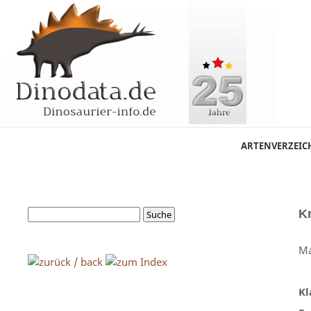
ARTENVERZEIC
K
Ma
Kl