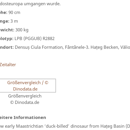
dosteuropa umgangen wurde.
he:
90 cm
nge:
3 m
wicht:
300 kg
lotyp:
LPB (PGGUB) R2882
ndort:
Densuș Ciula Formation, Fântânele-3. Hațeg Becken, Văl
Größenvergleich
© Dinodata.de
itere Informationen
w early Maastrichtian ‘duck-billed’ dinosaur from Hațeg Basin 