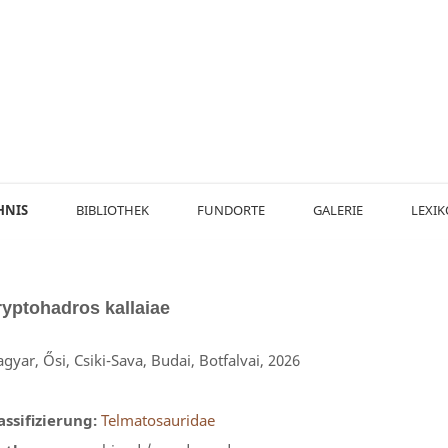
HNIS
BIBLIOTHEK
FUNDORTE
GALERIE
LEXI
ryptohadros
kallaiae
gyar, Ősi, Csiki-Sava, Budai, Botfalvai, 2026
assifizierung:
Telmatosauridae