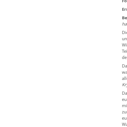
Fo
Er
B
ha
Di
un
Wi
Te
de
Da
wa
al
Kr
Da
eu
mi
zu
eu
Wa