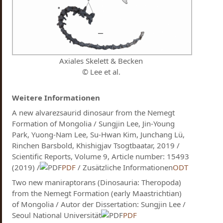
Axiales Skelett & Becken
© Lee et al.
Weitere Informationen
A new alvarezsaurid dinosaur from the Nemegt
Formation of Mongolia / Sungjin Lee, Jin-Young
Park, Yuong-Nam Lee, Su-Hwan Kim, Junchang Lü,
Rinchen Barsbold, Khishigjav Tsogtbaatar, 2019 /
Scientific Reports, Volume 9, Article number: 15493
(2019) /
PDF
/ Zusätzliche Informationen
ODT
Two new maniraptorans (Dinosauria: Theropoda)
from the Nemegt Formation (early Maastrichtian)
of Mongolia / Autor der Dissertation: Sungjin Lee /
Seoul National Universität
PDF