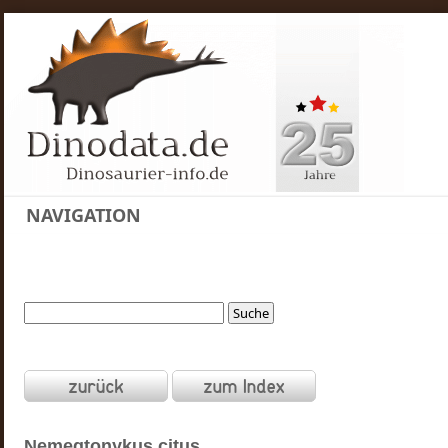
NAVIGATION
Nemegtonykus
citus