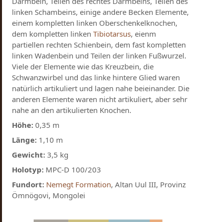
Darmbein, Teilen des rechtes Darmbeins, Teilen des
linken Schambeins, einige andere Becken Elemente,
einem kompletten linken Oberschenkelknochen,
dem kompletten linken
Tibiotarsus
, eienm
partiellen rechten Schienbein, dem fast kompletten
linken Wadenbein und Teilen der linken Fußwurzel.
Viele der Elemente wie das Kreuzbein, die
Schwanzwirbel und das linke hintere Glied waren
natürlich artikuliert und lagen nahe beieinander. Die
anderen Elemente waren nicht artikuliert, aber sehr
nahe an den artikulierten Knochen.
Höhe:
0,35 m
Länge:
1,10 m
Gewicht:
3,5 kg
Holotyp:
MPC-D 100/203
Fundort:
Nemegt Formation
, Altan Uul III, Provinz
Ömnögovi, Mongolei