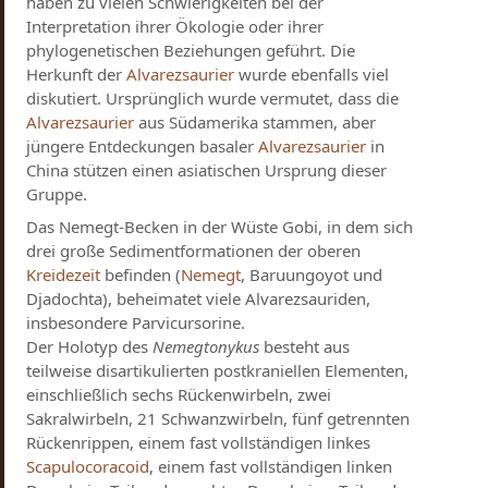
haben zu vielen Schwierigkeiten bei der
Interpretation ihrer Ökologie oder ihrer
phylogenetischen Beziehungen geführt. Die
Herkunft der
Alvarezsaurier
wurde ebenfalls viel
diskutiert. Ursprünglich wurde vermutet, dass die
Alvarezsaurier
aus Südamerika stammen, aber
jüngere Entdeckungen basaler
Alvarezsaurier
in
China stützen einen asiatischen Ursprung dieser
Gruppe.
Das Nemegt-Becken in der Wüste Gobi, in dem sich
drei große Sedimentformationen der oberen
Kreidezeit
befinden (
Nemegt
, Baruungoyot und
Djadochta), beheimatet viele Alvarezsauriden,
insbesondere Parvicursorine.
Der Holotyp des
Nemegtonykus
besteht aus
teilweise disartikulierten postkraniellen Elementen,
einschließlich sechs Rückenwirbeln, zwei
Sakralwirbeln, 21 Schwanzwirbeln, fünf getrennten
Rückenrippen, einem fast vollständigen linkes
Scapulocoracoid
, einem fast vollständigen linken