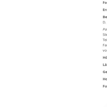
Fo
Er
Be
D.
Pa
St
Te
Fa
vo
Hö
Lä
Ge
Ho
Fu