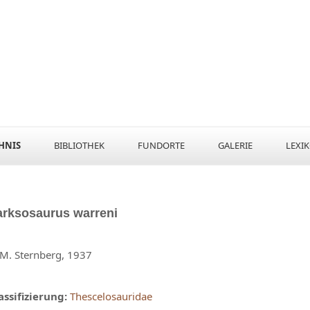
HNIS
BIBLIOTHEK
FUNDORTE
GALERIE
LEXI
arksosaurus
warreni
 M. Sternberg, 1937
assifizierung:
Thescelosauridae