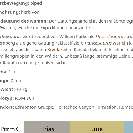
rtbewegung:
biped
nährung:
herbivor
deutung des Namen:
Der Gattungsname ehrt den Paläontologen 
 Warren, welche die Expeditionen finanzierte.
rksosaurus
wurde zuerst von William Parks als
Thescelosaurus
war
ernberg als eigene Gattung reklassifiziert.
Parksosaurus
war ein kl
ilskelett aus der späten
Kreidezeit
in Kanada bekannt. Er ähnelte
miliengruppen in den Wäldern. Er besaß lange, stämmige Beine u
r Raubtieren einigermaßen sicher.
he:
1 m
nge:
2,5 m
wicht:
40 kg
lotyp:
ROM 804
ndort:
Edmonton Gruppe, Horseshoe Canyon Formation, Rumsey 