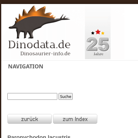
NAVIGATION
Paronychodon
lacustris