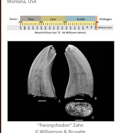
Montana, USA
“Paronychodon" Zahn
© Williamson & Brusatte