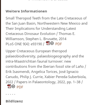
Weitere Informationen
Small Theropod Teeth from the Late Cretaceous of
the San Juan Basin, Northwestern New Mexico and
Their Implications for Understanding Latest
Cretaceous Dinosaur Evolution / Thomas E.
Williamson, Stephen L. Brusatte, 2014
PLoS ONE 9(4): e93190 /
PDF
Upper Cretaceous European theropod
palaeobiodiversity, palaeobiogeography and the
intra-Maastrichtian faunal turnover: new
contributions from the Iberian fossil site of Laño /
Erik Isasmendi, Angelica Torices, José Ignacio
Canudo, Philip J. Currie, Xabier Pereda-Suberbiola,
2022 / Papers in Palaeontology, 2022, pp. 1–38 /
PDF
- - - - -
Bildlizenz