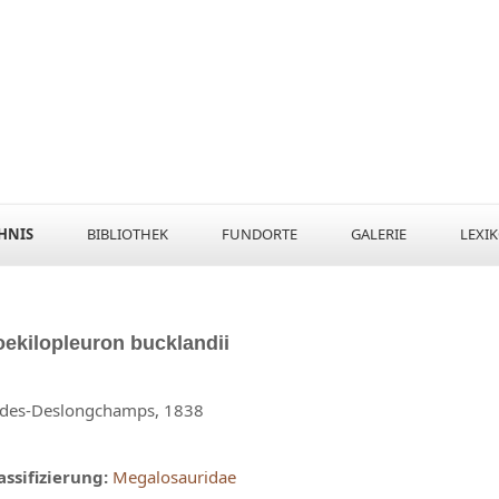
HNIS
BIBLIOTHEK
FUNDORTE
GALERIE
LEXI
oekilopleuron
bucklandii
des-Deslongchamps, 1838
assifizierung:
Megalosauridae