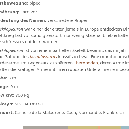
rtbewegung:
biped
nährung:
karnivor
deutung des Namen:
verschiedene Rippen
ekilopleuron
war einer der ersten jemals in Europa entdeckten Din
ltkrieg fast vollständig zerstört, nur wenig Material blieb erhalt
eischfressers entdeckt worden.
ekilopleuron
ist von einem partiellen Skelett bekannt, das im Jah
ne Gattung des
Megalosaurus
klassifiziert war. Eine morphologi
rderarme. Im Gegensatz zu späteren
Theropoden
, deren Arme im
ellten die kräftigen Arme mit ihren robusten Unterarmen ein be
he:
3 m
nge:
9 m
wicht:
800 kg
lotyp:
MNHN 1897-2
ndort:
Carriere de la Maladrerie, Caen, Normandie, Frankreich