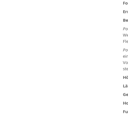
Fo
Er
Be
Po
We
Fl
Po
ei
Vo
st
Hö
Lä
Ge
Ho
Fu