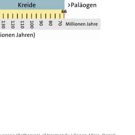
Jurassic (Bathonian) of Normandy / Ronan Allain, Daniel