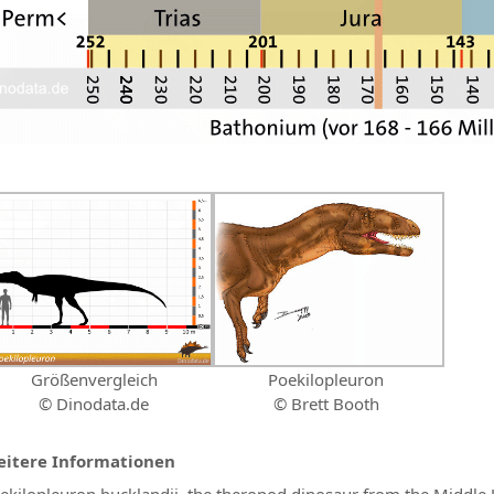
Größenvergleich
Poekilopleuron
© Dinodata.de
© Brett Booth
itere Informationen
ekilopleuron bucklandii, the theropod dinosaur from the Middle 