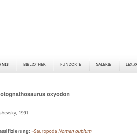
HNIS
BIBLIOTHEK
FUNDORTE
GALERIE
LEXI
rotognathosaurus
oxyodon
shevsky, 1991
assifizierung:
~Sauropoda
Nomen dubium