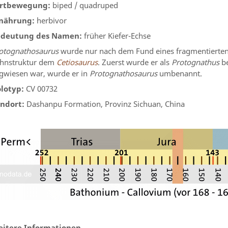
rtbewegung:
biped / quadruped
nährung:
herbivor
deutung des Namen:
früher Kiefer-Echse
otognathosaurus
wurde nur nach dem Fund eines fragmentierten 
hnstruktur dem
Cetiosaurus
. Zuerst wurde er als
Protognathus
be
gwiesen war, wurde er in
Protognathosaurus
umbenannt.
lotyp:
CV 00732
ndort:
Dashanpu Formation, Provinz Sichuan, China
itere Informationen