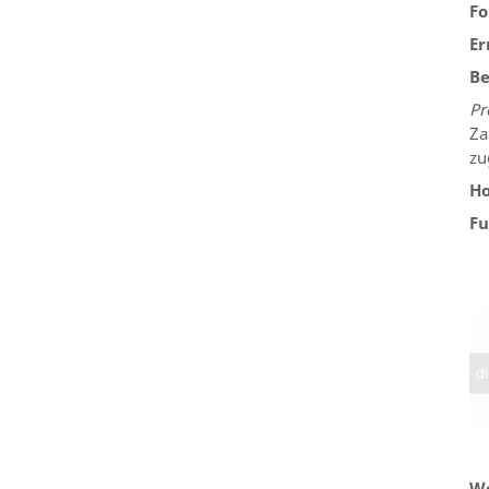
Fo
Er
Be
Pr
Za
zu
Ho
Fu
We