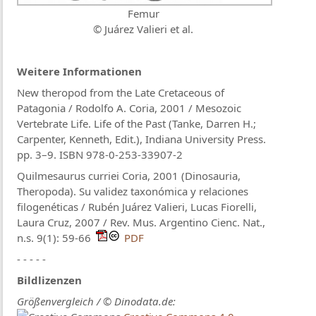
Femur
© Juárez Valieri et al.
Weitere Informationen
New theropod from the Late Cretaceous of
Patagonia / Rodolfo A. Coria, 2001 / Mesozoic
Vertebrate Life. Life of the Past (Tanke, Darren H.;
Carpenter, Kenneth, Edit.), Indiana University Press.
pp. 3–9. ISBN 978-0-253-33907-2
Quilmesaurus curriei Coria, 2001 (Dinosauria,
Theropoda). Su validez taxonómica y relaciones
filogenéticas / Rubén Juárez Valieri, Lucas Fiorelli,
Laura Cruz, 2007 / Rev. Mus. Argentino Cienc. Nat.,
n.s. 9(1): 59-66
PDF
- - - - -
Bildlizenzen
Größenvergleich / © Dinodata.de: