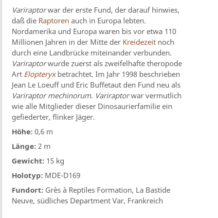
Variraptor
war der erste Fund, der darauf hinwies,
daß die
Raptoren
auch in Europa lebten.
Nordamerika und Europa waren bis vor etwa 110
Millionen Jahren in der Mitte der
Kreidezeit
noch
durch eine Landbrücke miteinander verbunden.
Variraptor
wurde zuerst als zweifelhafte theropode
Art
Elopteryx
betrachtet. Im Jahr 1998 beschrieben
Jean Le Loeuff und Eric Buffetaut den Fund neu als
Variraptor mechinorum
.
Variraptor
war vermutlich
wie alle Mitglieder dieser Dinosaurierfamilie ein
gefiederter, flinker Jäger.
Höhe:
0,6 m
Länge:
2 m
Gewicht:
15 kg
Holotyp:
MDE-D169
Fundort:
Grès à Reptiles Formation, La Bastide
Neuve, südliches Department Var, Frankreich