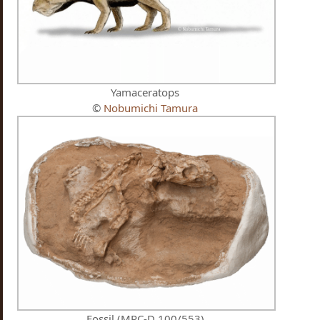
Yamaceratops
©
Nobumichi Tamura
Fossil (MPC-D 100/553)