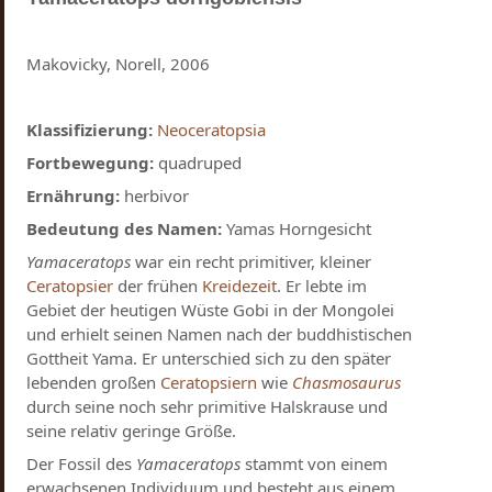
Makovicky, Norell, 2006
Klassifizierung:
Neoceratopsia
Fortbewegung:
quadruped
Ernährung:
herbivor
Bedeutung des Namen:
Yamas Horngesicht
Yamaceratops
war ein recht primitiver, kleiner
Ceratopsier
der frühen
Kreidezeit
. Er lebte im
Gebiet der heutigen Wüste Gobi in der Mongolei
und erhielt seinen Namen nach der buddhistischen
Gottheit Yama. Er unterschied sich zu den später
lebenden großen
Ceratopsiern
wie
Chasmosaurus
durch seine noch sehr primitive Halskrause und
seine relativ geringe Größe.
Der Fossil des
Yamaceratops
stammt von einem
erwachsenen Individuum und besteht aus einem