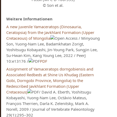
© Son et al.
Weitere Informationen
A new juvenile Yamaceratops (Dinosauria,
Ceratopsia) from the Javkhlant Formation (Upper
Cretaceous) of Mongolia
/ Minyoung
Son, Yuong-Nam Lee​, Badamkhatan Zorigt,
Yoshitsugu Kobayashi, Jin-Young Park, Sungjin Lee,
Su-Hwan Kim, Kang Young Lee, 2022 / PeerJ
10:e13176 /
PDF
Assignment of Yamaceratops dorngobiensis and
Associated Redbeds at Shine Us Khudag (Eastern
Gobi, Dorngobi Province, Mongolia) to the
Redescribed Javkhlant Formation (Upper
Cretaceous)
/ David A. Eberth, Yoshitsugu
Kobayashi, Yuong-Nam Lee, Octávio Mateus,
François Therrien, Darla K. Zelenitsky, Mark A.
Norell, 2009 / Journal of Vertebrate Paleontology
29(1):295–302