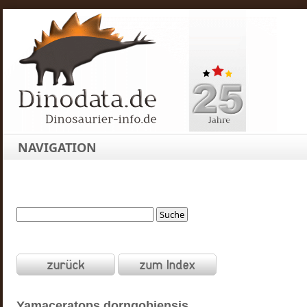
NAVIGATION
Yamaceratops
dorngobiensis