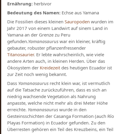
Ernährung:
herbivor
Bedeutung des Namen:
Echse aus Yamana
Die Fossilien dieses kleinen
Sauropoden
wurden im
Jahr 2017 von einem Landwirt auf sinem Land in
Yamana an der Grenze zu Peru
gefunden.
Yamanasaurus
war ein kleiner, kräftig
gebauter, robuster pflanzenfressender
Titanosaurier
. Er lebte wahrscheinlich, wie viele
andere Arten auch, in kleinen Herden. Über das
Ökosystem der
Kreidezeit
des heutigen Ecuador ist
zur Zeit noch wenig bekannt.
Dass
Yamanasaurus
recht klein war, ist vermutlich
auf die Tatsache zurückzuführen, dass es sich an
niedrig wachsende Vegetation als Nahrung
anpasste, welche nicht mehr als drei Meter Höhe
erreichte.
Yamanasaurus
wurde in den
Gesteinsschichten der Casanga Formation (auch Río
Playas Formation) in Ecuador gefunden. Zu den
Überresten gehören ein Teil des Kreuzbeins, ein Teil