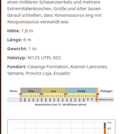
eines mittleren Schwanzwirbels und mehrere
Extremitätenknochen. Größe und Alter lassen
darauf schließen, dass
Yamanasaurus
eng mit
Neuquensaurus
verwandt war.
Höhe:
1,8 m
Länge:
6 m
Gewicht:
1 to
Holotyp:
M125 UTPL 002
Fundort:
Casanga Formation, Alamor-Lancones,
Yamana, Provinz Loja, Ecuador