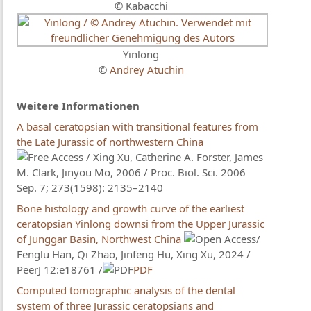
© Kabacchi
Yinlong
©
Andrey Atuchin
Weitere Informationen
A basal ceratopsian with transitional features from
the Late Jurassic of northwestern China
/ Xing Xu, Catherine A. Forster, James
M. Clark, Jinyou Mo, 2006 / Proc. Biol. Sci. 2006
Sep. 7; 273(1598): 2135–2140
Bone histology and growth curve of the earliest
ceratopsian Yinlong downsi from the Upper Jurassic
of Junggar Basin, Northwest China
/
Fenglu Han​, Qi Zhao, Jinfeng Hu, Xing Xu, 2024 /
PeerJ 12:e18761 /
PDF
Computed tomographic analysis of the dental
system of three Jurassic ceratopsians and