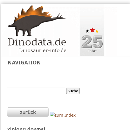
NAVIGATION
Yinlong
downsi