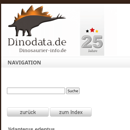
NAVIGATION
Jidapterus
edentus