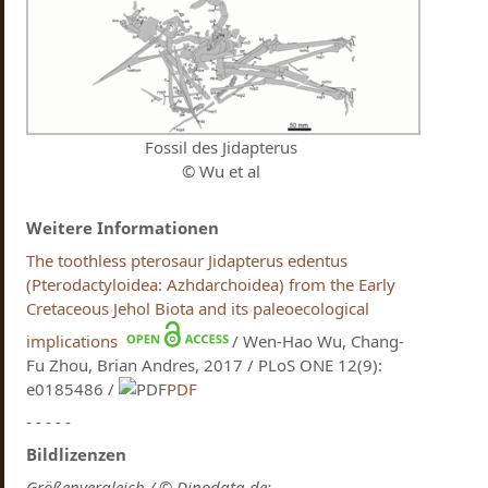
Fossil des Jidapterus
© Wu et al
Weitere Informationen
The toothless pterosaur Jidapterus edentus
(Pterodactyloidea: Azhdarchoidea) from the Early
Cretaceous Jehol Biota and its paleoecological
implications
/ Wen-Hao Wu, Chang-
Fu Zhou, Brian Andres, 2017 / PLoS ONE 12(9):
e0185486 /
PDF
- - - - -
Bildlizenzen
Größenvergleich / © Dinodata.de: