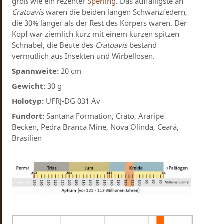
groß wie ein rezenter
Sperling
. Das auffälligste an
Cratoavis
waren die beiden langen Schwanzfedern,
die 30% länger als der Rest des Körpers waren. Der
Kopf war ziemlich kurz mit einem kurzen spitzen
Schnabel, die Beute des
Cratoavis
bestand
vermutlich aus Insekten und Wirbellosen.
Spannweite:
20 cm
Gewicht:
30 g
Holotyp:
UFRJ-DG 031 Av
Fundort:
Santana Formation, Crato, Araripe
Becken, Pedra Branca Mine, Nova Olinda, Ceará,
Brasilien