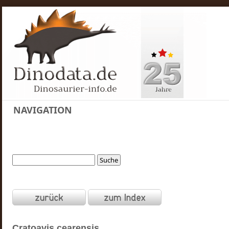
NAVIGATION
Cratoavis
cearensis