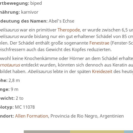
rtbewegung:
biped
nährung:
karnivor
deutung des Namen:
Abel's Echse
elisaurus
war ein primitiver
Theropode
, er wurde zwischen 6,5 
elisaurus
wurde bislang nur ein gut erhaltener Schädel von 85 c
hlen. Der Schädel enthält große sogenannte
Fenestrae
(Fenster-Sc
eischfressern auch das Gewicht des Kopfes reduzierten.
wohl keine Knochenkämme oder Hörner an dem Schädel erhalten s
rnotaurus
entdeckt wurden, könnten sich dennoch aus Keratin a
bildet haben.
Abelisaurus
lebte in der späten
Kreidezeit
des heuti
he:
2,8 m
nge:
9 m
wicht:
2 to
lotyp:
MC 11078
ndort:
Allen Formation
, Provincia de Rio Negro, Argentinien