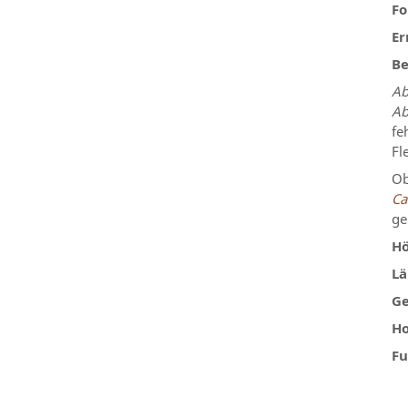
Fo
Er
Be
Ab
Ab
fe
Fl
Ob
Ca
ge
Hö
Lä
Ge
Ho
Fu