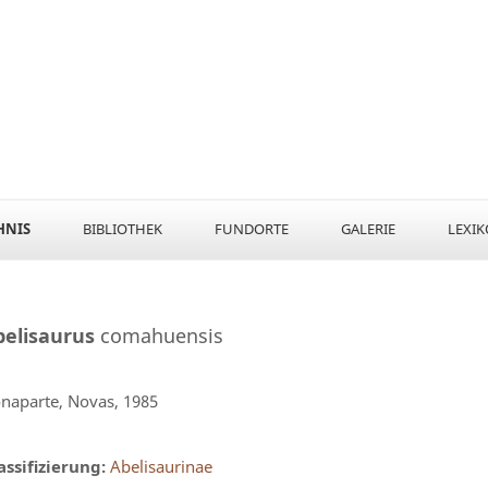
HNIS
BIBLIOTHEK
FUNDORTE
GALERIE
LEXI
belisaurus
comahuensis
naparte, Novas, 1985
assifizierung:
Abelisaurinae