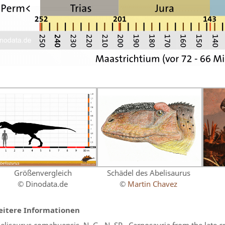
Größenvergleich
Schädel des Abelisaurus
© Dinodata.de
©
Martin Chavez
itere Informationen
elisaurus comahuensis, N. G., N. SP., Carnosauria from the late 