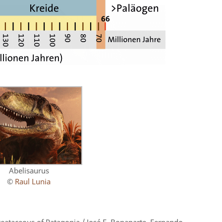
Abelisaurus
©
Raul Lunia
creataceous of Patagonia / José F. Bonaparte, Fernando