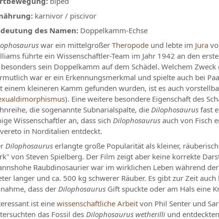
rtbewegung:
biped
nährung:
karnivor / piscivor
deutung des Namen:
Doppelkamm-Echse
lophosaurus
war ein mittelgroßer
Theropode
und lebte im
Jura
vor
lliams führte ein Wissenschaftler-Team im Jahr 1942 an den erste
t besonders sein Doppelkamm auf dem Schädel. Welchem Zweck di
rmutlich war er ein Erkennungsmerkmal und spielte auch bei Paar
t einem kleineren Kamm gefunden wurden, ist es auch vorstellba
exualdimorphismus
). Eine weitere besondere Eigenschaft des Sch
hnreihe, die sogenannte Subnarialspalte, die
Dilophosaurus
fast 
nige Wissenschaftler an, dass sich
Dilophosaurus
auch von Fisch e
vereto in Norditalien entdeckt.
r
Dilophosaurus
erlangte große Popularität als kleiner, räuberisc
rk" von Steven Spielberg. Der Film zeigt aber keine korrekte Dars
nnshohe Raubdinosaurier war im wirklichen Leben während de
ter langer und ca. 500 kg schwerer Räuber. Es gibt zur Zeit auc
nahme, dass der
Dilophosaurus
Gift spuckte oder am Hals eine K
teressant ist eine
wissenschaftliche Arbeit
von Phil Senter und Sara
tersuchten das Fossil des
Dilophosaurus wetherilli
und entdeckten 