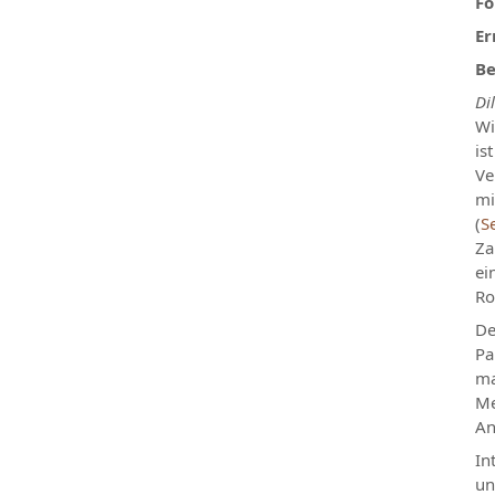
Fo
Er
Be
Di
Wi
is
Ve
mi
(
S
Za
ei
Ro
De
Pa
ma
Me
An
In
un