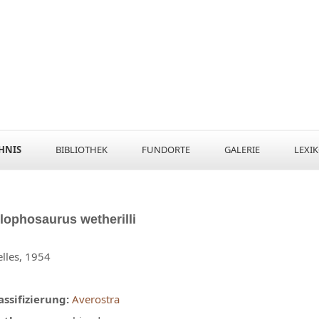
HNIS
BIBLIOTHEK
FUNDORTE
GALERIE
LEXI
ilophosaurus
wetherilli
lles, 1954
assifizierung:
Averostra