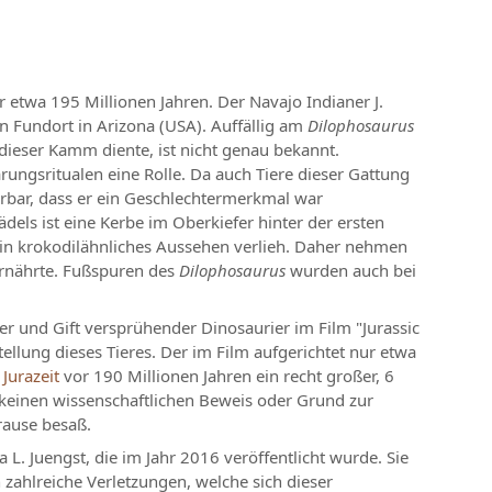
 etwa 195 Millionen Jahren. Der Navajo Indianer J.
n Fundort in Arizona (USA). Auffällig am
Dilophosaurus
eser Kamm diente, ist nicht genau bekannt.
ungsritualen eine Rolle. Da auch Tiere dieser Gattung
rbar, dass er ein Geschlechtermerkmal war
ädels ist eine Kerbe im Oberkiefer hinter der ersten
ein krokodilähnliches Aussehen verlieh. Daher nehmen
rnährte. Fußspuren des
Dilophosaurus
wurden auch bei
her und Gift versprühender Dinosaurier im Film "Jurassic
tellung dieses Tieres. Der im Film aufgerichtet nur etwa
r
Jurazeit
vor 190 Millionen Jahren ein recht großer, 6
h keinen wissenschaftlichen Beweis oder Grund zur
rause besaß.
 L. Juengst, die im Jahr 2016 veröffentlicht wurde. Sie
zahlreiche Verletzungen, welche sich dieser