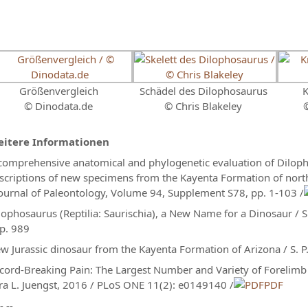
Größenvergleich
Schädel des Dilophosaurus
© Dinodata.de
© Chris Blakeley
itere Informationen
comprehensive anatomical and phylogenetic evaluation of Diloph
scriptions of new specimens from the Kayenta Formation of nor
Journal of Paleontology, Volume 94, Supplement S78, pp. 1-103 /
lophosaurus (Reptilia: Saurischia), a New Name for a Dinosaur / S.
 p. 989
w Jurassic dinosaur from the Kayenta Formation of Arizona / S. P
cord-Breaking Pain: The Largest Number and Variety of Forelimb 
ra L. Juengst, 2016 / PLoS ONE 11(2): e0149140 /
PDF
 - --