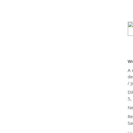
We
A 
de
/ 
Di
5,
Ne
Re
Sa
- -