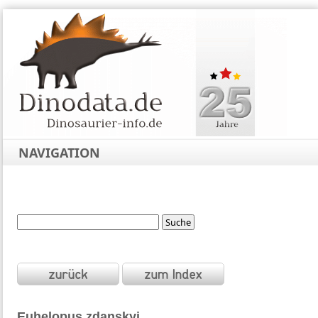
NAVIGATION
Euhelopus
zdanskyi