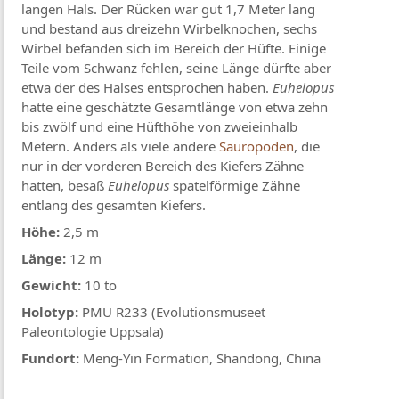
langen Hals. Der Rücken war gut 1,7 Meter lang
und bestand aus dreizehn Wirbelknochen, sechs
Wirbel befanden sich im Bereich der Hüfte. Einige
Teile vom Schwanz fehlen, seine Länge dürfte aber
etwa der des Halses entsprochen haben.
Euhelopus
hatte eine geschätzte Gesamtlänge von etwa zehn
bis zwölf und eine Hüfthöhe von zweieinhalb
Metern. Anders als viele andere
Sauropoden
, die
nur in der vorderen Bereich des Kiefers Zähne
hatten, besaß
Euhelopus
spatelförmige Zähne
entlang des gesamten Kiefers.
Höhe:
2,5 m
Länge:
12 m
Gewicht:
10 to
Holotyp:
PMU R233 (Evolutionsmuseet
Paleontologie Uppsala)
Fundort:
Meng-Yin Formation, Shandong, China