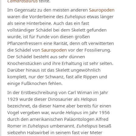
Camarasaurus
teilte.
Im Gegensatz zu den meisten anderen
Sauropoden
waren die Vorderbeine des
Euhelopus
etwas länger
als seine Hinterbeine. Auch das ein fast
vollständiger Schädel bei dem Skelett gefunden
wurde, ist für Funde von diesen großen
Pflanzenfressern eine Rarität, denn oft verwitterten
die Schädel von
Sauropoden
vor der Fossilierung.
Der Schädel besteht aus sehr dünnen
Knochenstücken und ihre Erhaltung ist sehr selten.
Darüber hinaus ist das Skelett ungewöhnlich
komplett, nur der Schwanz, fast alle Rippen und
einige Fußknochen fehlen.
In der Erstbeschreibung von Carl Wiman im Jahr
1929 wurde dieser Dinosaurier als
Helopus
bezeichnet, da dieser Name aber bereits für einen
Vogel vergeben war, wurde
Helopus
im Jahr 1956
durch den amerikanischen Paläontologen Alfred
Romer in
Euhelopus
umbenannt.
Euhelopus
besaß
siebzehn Halswirbel in seinem fast vier Meter