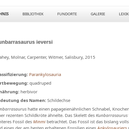
HNIS
BIBLIOTHEK
FUNDORTE
GALERIE
LEXI
unbarrasaurus
ieversi
ahey​, Molnar, Carpenter, Witmer, Salisbury, 2015
assifizierung:
Parankylosauria
rtbewegung:
quadruped
nährung:
herbivor
deutung des Namen:
Schildechse
nbarrasaurus
hatte einen papageienähnlichen Schnabel, Knochen
ner rezenten Schildkröte ähnelte. Das Skelett des
Kunbarrasaurus
iteres Fossil des
Minmi
betrachtet. Das Fossil ist das bislang vol
d eines der am besten erhaltenen Fossilien eines
Ankylosauriers