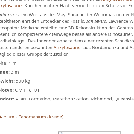
kylosaurier
Knochen in ihrer Haut, vermutlich zum Schutz vor Fr
nbarra
ist ein Wort aus der Mayi Sprache der Wunumara in der 
tepitheton ehrt den Entdecker des Fossils,
Ian Ievers
. Lawrence Wi
teopathic Medicine erstellte eine 3D-Rekonstruktion des Gehirns
sentlich kompliziertere Atemwege besaß als andere Dinosaurier,
rdhalbkugel. Das Innenohr ähnelte dem einer rezenten Schildkr
isten anderen bekannten
Ankylosaurier
aus Nordamerika und Asie
tglied dieser Gruppe darzustellen.
he:
1 m
nge:
3 m
wicht:
500 kg
lotyp:
QM F18101
ndort:
Allaru Formation, Marathon Station, Richmond, Queensla