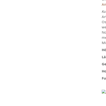
An
Ku
Ar
Os
we
No
me
Mi
Hö
Lä
Ge
Ho
Fu