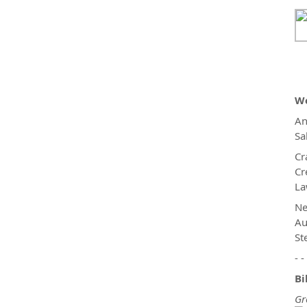
We
An
Sa
Cr
Cr
La
Ne
Au
St
- -
Bi
Gr