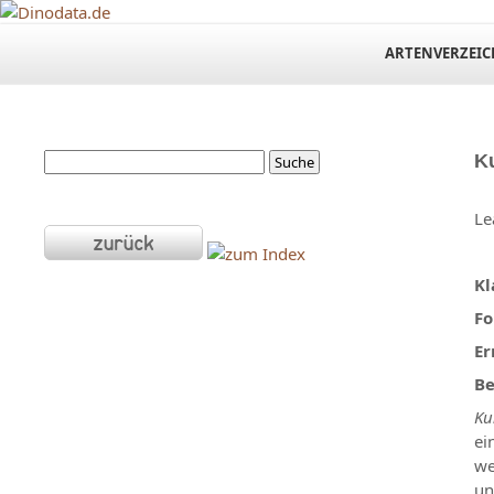
ARTENVERZEIC
K
Le
Kl
Fo
Er
Be
Ku
ei
we
un