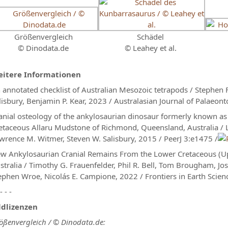
Größenvergleich
Schädel
© Dinodata.de
© Leahey et al.
itere Informationen
 annotated checklist of Australian Mesozoic tetrapods / Stephen F. 
lisbury, Benjamin P. Kear, 2023 / Australasian Journal of Palaeon
anial osteology of the ankylosaurian dinosaur formerly known as
etaceous Allaru Mudstone of Richmond, Queensland, Australia / Lu
wrence M. Witmer, Steven W. Salisbury, 2015 / PeerJ 3:e1475 /
w Ankylosaurian Cranial Remains From the Lower Cretaceous (U
stralia / Timothy G. Frauenfelder, Phil R. Bell, Tom Brougham, Josep
ephen Wroe, Nicolás E. Campione, 2022 / Frontiers in Earth Scien
 - - -
ldlizenzen
ößenvergleich / © Dinodata.de: