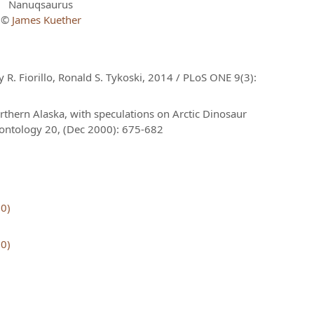
Nanuqsaurus
©
James Kuether
. Fiorillo, Ronald S. Tykoski, 2014 / PLoS ONE 9(3):
thern Alaska, with speculations on Arctic Dinosaur
leontology 20, (Dec 2000): 675-682
.0)
.0)