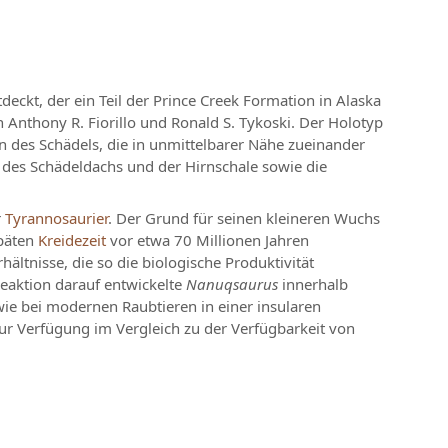
ckt, der ein Teil der Prince Creek Formation in Alaska
n Anthony R. Fiorillo und Ronald S. Tykoski. Der Holotyp
 des Schädels, die in unmittelbarer Nähe zueinander
il des Schädeldachs und der Hirnschale sowie die
r
Tyrannosaurier
. Der Grund für seinen kleineren Wuchs
späten
Kreidezeit
vor etwa 70 Millionen Jahren
hältnisse, die so die biologische Produktivität
Reaktion darauf entwickelte
Nanuqsaurus
innerhalb
ie bei modernen Raubtieren in einer insularen
r Verfügung im Vergleich zu der Verfügbarkeit von