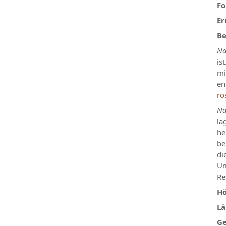
Fo
Er
Be
Na
is
mi
en
ro
Na
la
he
be
di
Um
Re
Hö
Lä
Ge