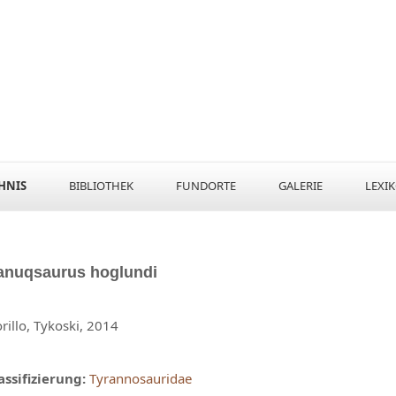
HNIS
BIBLIOTHEK
FUNDORTE
GALERIE
LEXI
anuqsaurus
hoglundi
orillo, Tykoski, 2014
assifizierung:
Tyrannosauridae