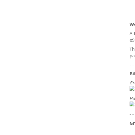
We
A 
e9
Th
pa
- -
Bi
Gr
Ho
- -
Gr