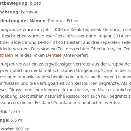
rtbewegung:
biped
nährung:
karnivor
deutung des Namen:
Polarbär-Echse
nuqsaurus
wurde im Jahr 2006 im Kikak-Tegoseak Steinbruch entde
t. Beschrieben wurde dieser Fleischfressser dann im Jahr 2014 vo
t der Bezeichnung DMNH 21461 besteht aus drei separaten Teilen
tdeckt wurden. Dies sind ein Teil des rechten Oberkiefers, ein Te
stralen
Teile des linken
Dentale
(Unterkiefer).
nuqsaurus
war ein zwergwüchsiger Vertreter aus der Gruppe de
g vermutlich an der klimatisch rauhen Umgebung. Schon in der 
rrschten in Alaska wahrscheinlich die unterschiedlichsten Lichtver
influssten und die Verfügbarkeit von Ressourcen begrenzte. Als 
eses Ökosystems eine kleinere Körpermasse, ein Muster ähnlich w
gebung. Dort stehen natürliche Ressourcen auch nur begrenzt zu
ssourcen, die bei Festland-Populationen beobachtet werden.
he:
1,6 m
nge:
5,5 m
wicht:
600 kg