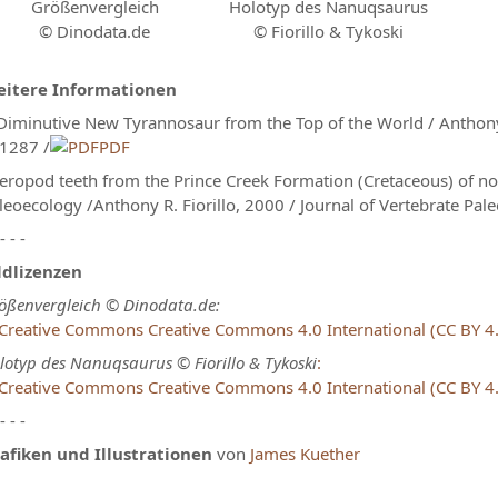
Größenvergleich
Holotyp des Nanuqsaurus
© Dinodata.de
© Fiorillo & Tykoski
itere Informationen
Diminutive New Tyrannosaur from the Top of the World / Anthony R
1287 /
PDF
eropod teeth from the Prince Creek Formation (Cretaceous) of nor
leoecology /Anthony R. Fiorillo, 2000 / Journal of Vertebrate Pa
 - - -
ldlizenzen
ößenvergleich © Dinodata.de:
Creative Commons 4.0 International (CC BY 4
lotyp des Nanuqsaurus © Fiorillo & Tykoski
:
Creative Commons 4.0 International (CC BY 4
 - - -
afiken und Illustrationen
von
James Kuether