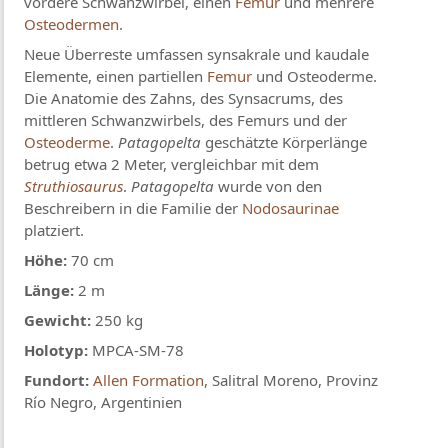
vordere Schwanzwirbel, einen
Femur
und mehrere
Osteodermen
.
Neue Überreste umfassen synsakrale und kaudale
Elemente, einen partiellen
Femur
und Osteoderme.
Die Anatomie des Zahns, des Synsacrums, des
mittleren Schwanzwirbels, des Femurs und der
Osteoderme
.
Patagopelta
geschätzte Körperlänge
betrug etwa 2 Meter, vergleichbar mit dem
Struthiosaurus
.
Patagopelta
wurde von den
Beschreibern in die Familie der
Nodosaurinae
platziert.
Höhe:
70 cm
Länge:
2 m
Gewicht:
250 kg
Holotyp:
MPCA-SM-78
Fundort:
Allen Formation
, Salitral Moreno, Provinz
Río Negro, Argentinien