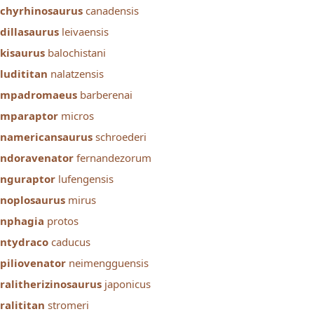
chyrhinosaurus
canadensis
dillasaurus
leivaensis
kisaurus
balochistani
ludititan
nalatzensis
ampadromaeus
barberenai
amparaptor
micros
namericansaurus
schroederi
ndoravenator
fernandezorum
nguraptor
lufengensis
noplosaurus
mirus
nphagia
protos
antydraco
caducus
piliovenator
neimengguensis
ralitherizinosaurus
japonicus
ralititan
stromeri