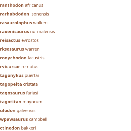
ranthodon
africanus
ararhabdodon
isonensis
rasaurolophus
walkeri
raxenisaurus
normalensis
reisactus
evrostos
rksosaurus
warreni
aronychodon
lacustris
rvicursor
remotus
tagonykus
puertai
tagopelta
cristata
tagosaurus
fariasi
tagotitan
mayorum
ulodon
galvensis
awpawsaurus
campbelli
ctinodon
bakkeri