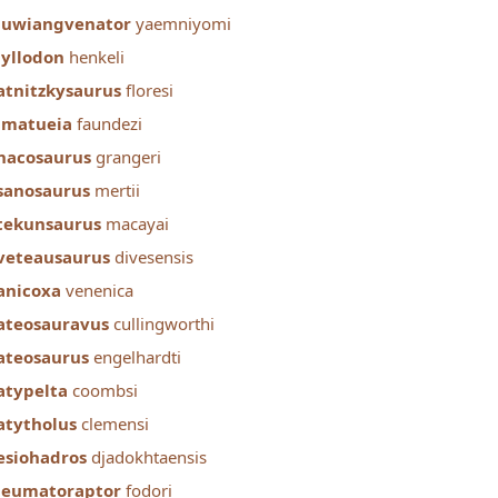
huwiangvenator
yaemniyomi
yllodon
henkeli
atnitzkysaurus
floresi
lmatueia
faundezi
nacosaurus
grangeri
sanosaurus
mertii
tekunsaurus
macayai
veteausaurus
divesensis
anicoxa
venenica
ateosauravus
cullingworthi
ateosaurus
engelhardti
atypelta
coombsi
atytholus
clemensi
esiohadros
djadokhtaensis
neumatoraptor
fodori