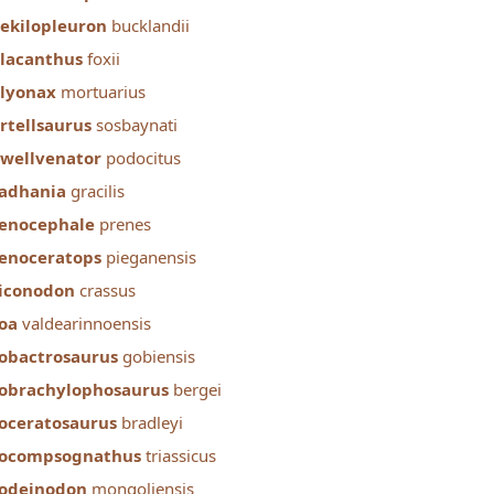
ekilopleuron
bucklandii
lacanthus
foxii
lyonax
mortuarius
rtellsaurus
sosbaynati
wellvenator
podocitus
adhania
gracilis
enocephale
prenes
enoceratops
pieganensis
iconodon
crassus
oa
valdearinnoensis
obactrosaurus
gobiensis
obrachylophosaurus
bergei
oceratosaurus
bradleyi
rocompsognathus
triassicus
odeinodon
mongoliensis