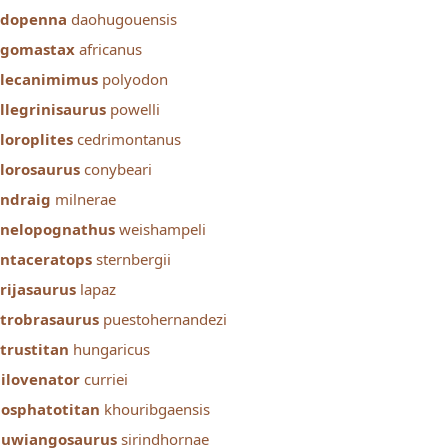
edopenna
daohugouensis
egomastax
africanus
lecanimimus
polyodon
llegrinisaurus
powelli
loroplites
cedrimontanus
lorosaurus
conybeari
ndraig
milnerae
nelopognathus
weishampeli
ntaceratops
sternbergii
rijasaurus
lapaz
trobrasaurus
puestohernandezi
trustitan
hungaricus
ilovenator
curriei
osphatotitan
khouribgaensis
uwiangosaurus
sirindhornae