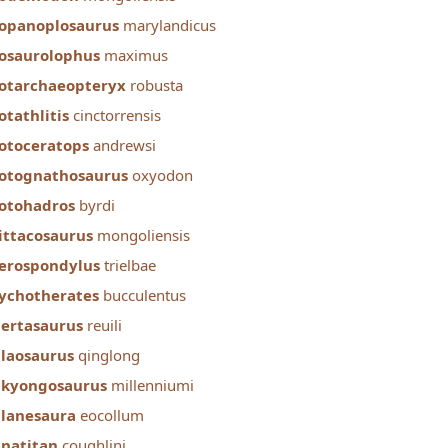
opanoplosaurus
marylandicus
osaurolophus
maximus
otarchaeopteryx
robusta
otathlitis
cinctorrensis
otoceratops
andrewsi
otognathosaurus
oxyodon
otohadros
byrdi
ittacosaurus
mongoliensis
erospondylus
trielbae
ychotherates
bucculentus
ertasaurus
reuili
laosaurus
qinglong
kyongosaurus
millenniumi
lanesaura
eocollum
natitan
coughlini