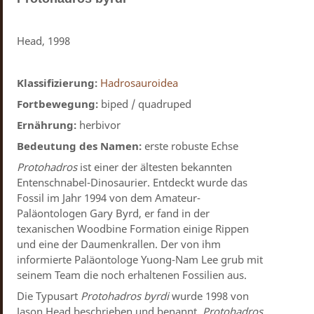
Head, 1998
Klassifizierung:
Hadrosauroidea
Fortbewegung:
biped / quadruped
Ernährung:
herbivor
Bedeutung des Namen:
erste robuste Echse
Protohadros
ist einer der ältesten bekannten
Entenschnabel-Dinosaurier. Entdeckt wurde das
Fossil im Jahr 1994 von dem Amateur-
Paläontologen Gary Byrd, er fand in der
texanischen Woodbine Formation einige Rippen
und eine der Daumenkrallen. Der von ihm
informierte Paläontologe Yuong-Nam Lee grub mit
seinem Team die noch erhaltenen Fossilien aus.
Die Typusart
Protohadros byrdi
wurde 1998 von
Jason Head beschrieben und benannt.
Protohadros