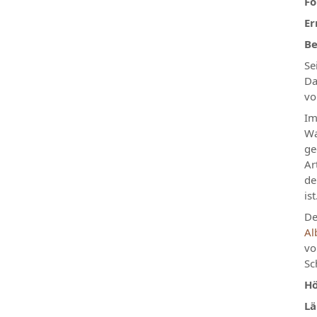
Fo
Er
B
Se
Da
vo
Im
Wa
ge
Ar
de
ist
De
Al
vo
Sc
H
Lä