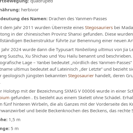
rtbewegung:
quadruped
nährung:
herbivor
edeutung des Namen:
Drachen des Yanmen-Passes
it dem Jahr 2011 wurden Überreste eines
Stegosauriers
bei Madao
tong in der chinesischen Provinz Shanxi gefunden. Diese wurden
llständigen Beckenstruktur führte zur Benennung einer neuen Art
 Jahr 2024 wurde dann die Typusart
Yanbeilong ultimus
von Jia L
ng Suozhu, Xu Shichao und You Hailu benannt und beschrieben.
ografische Lage – Yanbei bedeutet „nördlich des Yanmen-Passes“ 
tname ultimus bedeutet auf Lateinisch „der Letzte“ und bezieht sic
r geologisch jüngsten bekannten
Stegosaurier
handelt, deren Gr
.
r Holotyp mit der Bezeichnung SXMG V 00006 wurde in einer Sch
bium
gefunden . Es besteht aus einem Skelett ohne Schädel. Erhal
n fünf hinteren Wirbeln, die als Ganzes mit der Vorderseite des K
hwanzwirbel und beide Beckenknochen des Beckens, das rechte S
öhe:
1,5 m
nge:
5 m