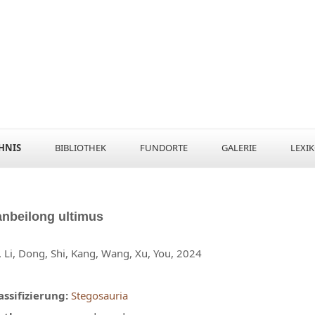
HNIS
BIBLIOTHEK
FUNDORTE
GALERIE
LEXI
anbeilong
ultimus
a, Li, Dong, Shi, Kang, Wang, Xu, You, 2024
assifizierung:
Stegosauria