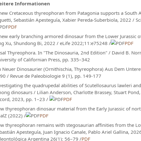
itere Informationen
new Cretaceous thyreophoran from Patagonia supports a South A
guetti, Sebastián Apesteguía, Xabier Pereda-Suberbiola, 2022 / Sc
PDF
new early branching armored dinosaur from the Lower Jurassic of 
ng Xu, Shundong Bi, 2022 / eLife 2022;11:e75248 /
PDF
sal Thyreophora. In "The Dinosauria, 2nd Edition" / David B. N
iversity of Californian Press, pp. 335–342
n Neuer Dinosaurier (Ornithischia, Thyreophora) Aus Dem Untere
90 / Revue de Paleobiologie 9 (1), pp. 149-177
vestigating the quadrupedal abilities of Scutellosaurus lawleri an
ong dinosaurs / Lilian Anderson, Charlotte Brassey, Stuart Pond, 
cord, 2023, pp. 1–23 /
PDF
w thyreophoran dinosaur material from the Early Jurassic of no
PalZ (2022) /
PDF
w thyreophoran remains with stegosaurian affinities from the Low
bastián Apesteguía, Juan Ignacio Canale, Pablo Ariel Gallina, 2026
leontológica Argentina 26(1): 56–79 /
PDF