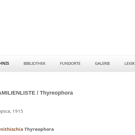
HNIS
BIBLIOTHEK
FUNDORTE
GALERIE
LEXI
AMILIENLISTE / Thyreophora
psca, 1915
nithischia
Thyreophora