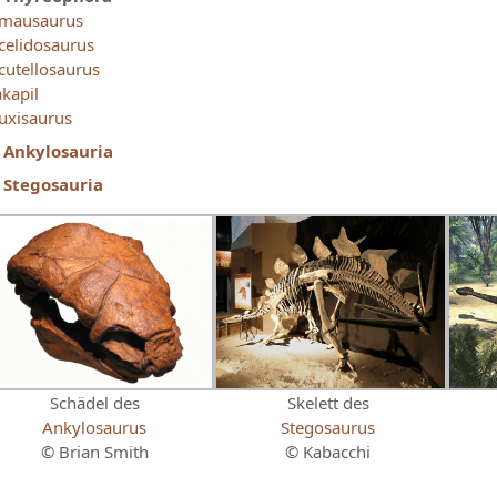
mausaurus
celidosaurus
cutellosaurus
akapil
uxisaurus
Ankylosauria
Stegosauria
Schädel des
Skelett des
Ankylosaurus
Stegosaurus
© Brian Smith
© Kabacchi