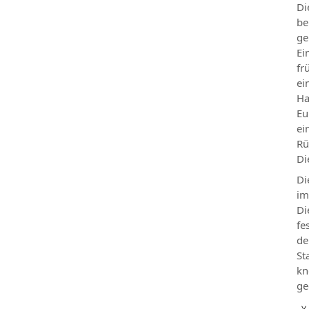
Di
be
ge
Ei
fr
ei
Ha
Eu
ei
Rü
Di
Di
im
Di
fe
de
St
kn
ge