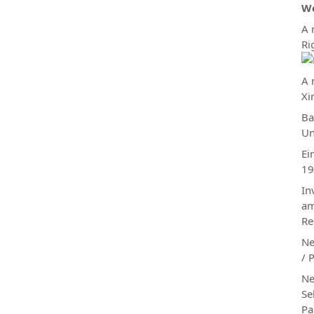
We
A 
Ri
A 
Xi
Ba
Un
Ei
19
In
am
Re
Ne
/ 
Ne
Se
Pa