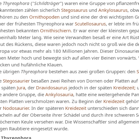
e
Thyreophora
("
Schildträger
") waren eine Gruppe von pflanzenf
kanntesten zählen sicherlich
Stegosaurus
und
Ankylosaurus
, obw
hören zu den
Ornithopoden
und sind eine der drei wichtigsten 
ner der frühesten Thyreophora war
Scutellosaurus
, er lebte im f
ühesten bekannten
Ornithischiern
. Er war einer der kleinsten ge
neinhalb Meter lang. Wie seine Verwandten besaß er eine Art Rüs
ut des Rückens, diese waren jedoch noch nicht so groß wie die 
ropa vor etwas mehr als 180 Millionen Jahren. Dieser Dinosauri
nen Meter hoch und bewegte sich auf allen vier Beinen vorwärts.
cken und hufähnliche Klauen.
e übrigen
Thyreophora
bestehen aus zwei großen Gruppen: den
S
e
Stegosaurier
besaßen zwei Reihen von Dornen oder Platten auf
 späten
Jura
, der
Dravidosaurus
jedoch in der späten
Kreidezeit;
u
e andere Gruppe, die
Ankylosauria
, hatte eine weitergehende Pa
sten Platten verschmolzen waren. Zu Beginn der
Kreidezeit
gehört
r
Nodosaurier
. In der späteren
Kreidezeit
unterschieden sich dan
acheln auf der Oberseite ihrer Schädel und durch ihre schweren 
öchernen Keule versehen war. Die Wissenschaftler sind allgemein 
gen Raubtiere eingesetzt wurde.
Thyreophora