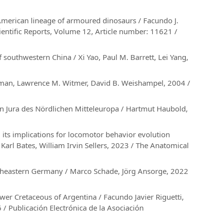
merican lineage of armoured dinosaurs / Facundo J.
ientific Reports, Volume 12, Article number: 11621 /
southwestern China / Xi Yao, Paul M. Barrett, Lei Yang,
orman, Lawrence M. Witmer, David B. Weishampel, 2004 /
n Jura des Nördlichen Mitteleuropa / Hartmut Haubold,
d its implications for locomotor behavior evolution
Karl Bates, William Irvin Sellers, 2023 / The Anatomical
rtheastern Germany / Marco Schade, Jörg Ansorge, 2022
er Cretaceous of Argentina / Facundo Javier Riguetti,
 / Publicación Electrónica de la Asociación