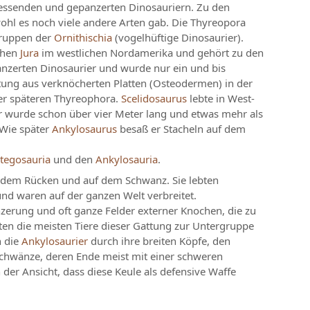
ressenden und gepanzerten Dinosauriern. Zu den
ohl es noch viele andere Arten gab. Die Thyreopora
Gruppen der
Ornithischia
(vogelhüftige Dinosaurier).
rühen
Jura
im westlichen Nordamerika und gehört zu den
panzerten Dinosaurier und wurde nur ein und bis
tung aus verknöcherten Platten (Osteodermen) in der
der späteren Thyreophora.
Scelidosaurus
lebte in West-
er wurde schon über vier Meter lang und etwas mehr als
 Wie später
Ankylosaurus
besaß er Stacheln auf dem
tegosauria
und den
Ankylosauria
.
 dem Rücken und auf dem Schwanz. Sie lebten
nd waren auf der ganzen Welt verbreitet.
nzerung und oft ganze Felder externer Knochen, die zu
en die meisten Tiere dieser Gattung zur Untergruppe
n die
Ankylosaurier
durch ihre breiten Köpfe, den
Schwänze, deren Ende meist mit einer schweren
der Ansicht, dass diese Keule als defensive Waffe