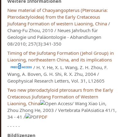
Weitere Informationen
New material of Chaoyangopterus (Pterosauria:
Pterodactyloidea) from the Early Cretaceous
Jiufotang Formation of western Liaoning, China
/
Chang-Fu Zhou, 2010 / Neues Jahrbuch für
Geologie und Paläontologie - Abhandlungen
08/2010; 257(3):341-350
Timing of the Jiufotang Formation (Jehol Group) in
Liaoning, northeastern China, and its implications
/ H. Y. He, X. L. Wang, Z. H. Zhou, F.
Wang, A. Boven, G. H. Shi, R. X. Zhu, 2004 /
Geophysical Research Letters, Vol. 31, L12605
Two new pterodactyloid pterosaurs from the Early
Cretaceous Jiufotang Formation of Western
Liaoning, China
/ Wang Xiao Lin,
Zhou Zhong He, 2003 / Vertebrata PalAsiatica 41/1,
34 - 41 /
PDF
- - - - -
Bildlizenzen