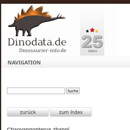
NAVIGATION
Chaoyangopterus
zhangi