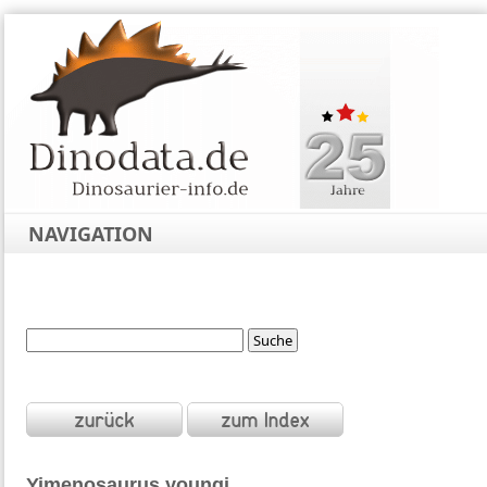
NAVIGATION
Yimenosaurus
youngi