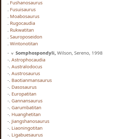
.
Fushanosaurus
.
Fusuisaurus
.
Moabosaurus
.
Rugocaudia
.
Rukwatitan
.
Sauroposeidon
.
Wintonotitan
-
Somphospondyli,
Wilson, Sereno, 1998
-.
Astrophocaudia
-.
Australodocus
-.
Austrosaurus
-.
Baotianmansaurus
-.
Dasosaurus
-.
Europatitan
-.
Gannansaurus
-.
Garumbatitan
-.
Huanghetitan
-.
Jiangshanosaurus
-.
Liaoningotitan
-.
Ligabuesaurus