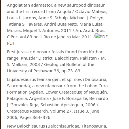
Angolatitan adamastor, a new sauropod dinosaur
and the first record from Angola / Octávio Mateus,
Louis L. Jacobs, Anne S. Schulp, Michael J. Polcyn,
Tatiana S. Tavares, André Buta Neto, Maria Luísa
Morais, Miguel T. Antunes, 2011 / An. Acad. Bras.
Ciênc. vol.83 no.1 Rio de Janeiro Mar. 2011 /
PDF
First Jurassic dinosaur fossils found from Kirthar
range, Khuzdar District, Balochistan, Pakistan / M.
S. Malkani, 2003 / Geological Bulletin of the
University of Peshawar 36, pp 73–83
Ligabuesaurus leanzai gen. et sp. nov. (Dinosauria,
Sauropoda), a new titanosaur from the Lohan Cura
Formation (Aptian, Lower Cretaceous) of Neuquén,
Patagonia, Argentina / Jose F. Bonaparte, Bernardo
J. González Riga, Sebastián Apesteguía, 2006 /
Cretaceous Research, Volume 27, Issue 3, June
2006, Pages 364–376
New Balochisaurus (Balochisauridae, Titanosauria,