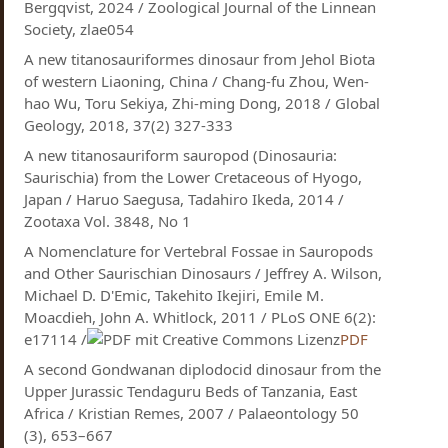
Bergqvist, 2024 / Zoological Journal of the Linnean
Society, zlae054
A new titanosauriformes dinosaur from Jehol Biota
of western Liaoning, China / Chang-fu Zhou, Wen-
hao Wu, Toru Sekiya, Zhi-ming Dong, 2018 / Global
Geology, 2018, 37(2) 327-333
A new titanosauriform sauropod (Dinosauria:
Saurischia) from the Lower Cretaceous of Hyogo,
Japan / Haruo Saegusa, Tadahiro Ikeda, 2014 /
Zootaxa Vol. 3848, No 1
A Nomenclature for Vertebral Fossae in Sauropods
and Other Saurischian Dinosaurs / Jeffrey A. Wilson,
Michael D. D'Emic, Takehito Ikejiri, Emile M.
Moacdieh, John A. Whitlock, 2011 / PLoS ONE 6(2):
e17114 /
PDF
A second Gondwanan diplodocid dinosaur from the
Upper Jurassic Tendaguru Beds of Tanzania, East
Africa / Kristian Remes, 2007 / Palaeontology 50
(3), 653–667