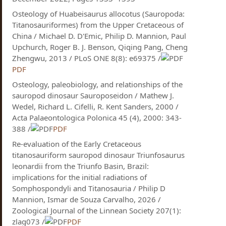
Osteology of Huabeisaurus allocotus (Sauropoda:
Titanosauriformes) from the Upper Cretaceous of
China / Michael D. D'Emic, Philip D. Mannion, Paul
Upchurch, Roger B. J. Benson, Qiqing Pang, Cheng
Zhengwu, 2013 / PLoS ONE 8(8): e69375 /
PDF
Osteology, paleobiology, and relationships of the
sauropod dinosaur Sauroposeidon / Mathew J.
Wedel, Richard L. Cifelli, R. Kent Sanders, 2000 /
Acta Palaeontologica Polonica 45 (4), 2000: 343-
388 /
PDF
Re-evaluation of the Early Cretaceous
titanosauriform sauropod dinosaur Triunfosaurus
leonardii from the Triunfo Basin, Brazil:
implications for the initial radiations of
Somphospondyli and Titanosauria / Philip D
Mannion, Ismar de Souza Carvalho, 2026 /
Zoological Journal of the Linnean Society 207(1):
zlag073 /
PDF