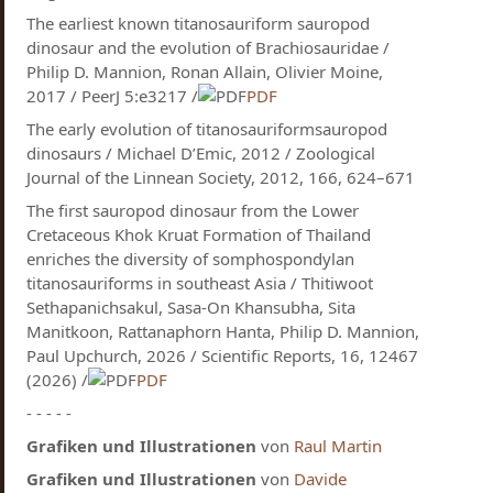
The earliest known titanosauriform sauropod
dinosaur and the evolution of Brachiosauridae /
Philip D. Mannion​, Ronan Allain​, Olivier Moine,
2017 / PeerJ 5:e3217 /
PDF
The early evolution of titanosauriformsauropod
dinosaurs / Michael D’Emic, 2012 / Zoological
Journal of the Linnean Society, 2012, 166, 624–671
The first sauropod dinosaur from the Lower
Cretaceous Khok Kruat Formation of Thailand
enriches the diversity of somphospondylan
titanosauriforms in southeast Asia / Thitiwoot
Sethapanichsakul, Sasa-On Khansubha, Sita
Manitkoon, Rattanaphorn Hanta, Philip D. Mannion,
Paul Upchurch, 2026 / Scientific Reports, 16, 12467
(2026) /
PDF
- - - - -
Grafiken und Illustrationen
von
Raul Martin
Grafiken und Illustrationen
von
Davide