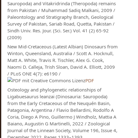
Sauropoda) and Vitakridrinda (Theropoda) remains
from Pakistan / Muhammad Sadiq Malkani, 2009 /
Paleontology and Stratigraphy Branch, Geological
Survey of Pakistan, Sariab Road, Quetta, Pakistan /
Sindh Univ. Res. Jour. (Sci. Ser.) Vol. 41 (2) 65-92
(2009)
New Mid-Cretaceous (Latest Albian) Dinosaurs from
Winton, Queensland, Australia / Scott A. Hocknull,
Matt A. White, Travis R. Tischler, Alex G. Cook,
Naomi D. Calleja, Trish Sloan, David A. Elliott, 2009
/ PLoS ONE 4(7): e6190 /
PDF
Osteology and phylogenetic relationships of
Ligabuesaurus leanzai (Dinosauria: Sauropoda)
from the Early Cretaceous of the Neuquén Basin,
Patagonia, Argentina / Flavio Bellardini, Rodolfo A
Coria, Diego A Pino, Guillermo J Windholz, Mattia A
Baiano, Augustin G Martinelli, 2022 / Zoological
Journal of the Linnean Society, Volume 196, Issue 4,
December 2022, Pages 1333–1393