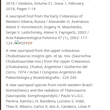
2018 / Geobios, Volume 51, Issue 1, February
2018, Pages 1-14
A sauropod foot from the Early Cretaceous of
Western Siberia, Russia / Alexander O. Averianov,
Alexei V. Voronkevich, Evgeny N. Maschenko,
Sergei V. Leshchinsky, Alexei V. Fayngertz, 2002 /
Acta Palaeontologica Polonica 47 (1), 2002: 117-
124 /
PDF
A new sauropod from the upper cretaceous
Chubutisaurus insignis gen. et sp. nov. (Saurischia-
Chubutisauridae nov.) from the Upper Cretaceous
(Chubutiano), Chubut, Argentina / Guillermo del
Corro, 1974 / Actas I Congreso Argentino de
Paleontologia y Bioestratigrafia : 229-240
A new sauropod species from north-western Brazil:
biomechanics and the radiation of Titanosauria
(Sauropoda: Somphospondyli) / Paulo V.L.G.C.
Pereira, Kamila L.N. Bandeira, Luciano S. Vidal,
Theo B. Ribeiro, Carlos R. dos A. Candeiro, Lilian P.