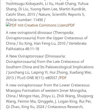
Yoshitsugu Kobayashi, Li Xu, Huali Chang, Yuhua
Shang, Di Liu, Yuong-Nam Lee, Martin Kundrát,
Caizhi Shen, 2015 / Nature, Scientific Reports 5,
Article number: 11490 /
PDF
A new oviraptorid dinosaur (Theropoda:
Oviraptorosauria) from the Upper Cretaceous of
China / Xu Xing, Han Feng-Lu, 2010 / Vertebrata
PalAsiatica 48:11-18
A New Oviraptorosaur (Dinosauria:
Oviraptorosauria) from the Late Cretaceous of
Southern China and Its Paleoecological Implications
/ Junchang Lü, Laiping Yi, Hui Zhong, Xuefang Wei,
2013 / PLoS ONE 8(11): e80557 /
PDF
A new oviraptorosaur from the Lower Cretaceous
Miaogou Formation of western Inner Mongolia,
China / Mingze Hao, Zhiyu Li, Zhili Wang, Shuqiong
Wang, Feimin Ma, Qinggele, J. Logan King, Rui Pei,
Qi Zhao, Xing Xu, 2024 / Cretaceous Research,