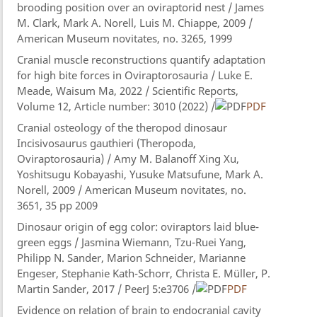
brooding position over an oviraptorid nest / James
M. Clark, Mark A. Norell, Luis M. Chiappe, 2009 /
American Museum novitates, no. 3265, 1999
Cranial muscle reconstructions quantify adaptation
for high bite forces in Oviraptorosauria / Luke E.
Meade, Waisum Ma, 2022 / Scientific Reports,
Volume 12, Article number: 3010 (2022) /
PDF
Cranial osteology of the theropod dinosaur
Incisivosaurus gauthieri (Theropoda,
Oviraptorosauria) / Amy M. Balanoff Xing Xu,
Yoshitsugu Kobayashi, Yusuke Matsufune, Mark A.
Norell, 2009 / American Museum novitates, no.
3651, 35 pp 2009
Dinosaur origin of egg color: oviraptors laid blue-
green eggs / Jasmina Wiemann​, Tzu-Ruei Yang,
Philipp N. Sander, Marion Schneider, Marianne
Engeser, Stephanie Kath-Schorr, Christa E. Müller, P.
Martin Sander, 2017 / PeerJ 5:e3706 /
PDF
Evidence on relation of brain to endocranial cavity