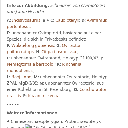
Info zur Abbildung:
Schnauzen von Oviraptoren
von Jaime Headden
A:
Incisivosaurus
;
B + C:
Caudipteryx
;
D:
Avimimus
portentosus
;
E:
unbenannter Oviraptorid, basierend auf einer
Spezies, die sich in Privatbesitz befindet;
F:
Wulatelong gobiensis
;
G:
Oviraptor
philoceratops
;
H:
Citipati osmolskae
;
I:
unbenannter Oviraptorid, Holotyp GI 100/42;
J:
Nemegtomaia barsboldi
;
K:
Rinchenia
mongoliensis
;
L:
Banji long
;
M:
unbenannter Oviraptorid, Holotyp
ZPAL MgD-I/95;
N:
unbenannter Oviraptorid, aus
einer Kollektion in St. Petersburg;
O:
Conchoraptor
gracilis
;
P:
Khaan mckennai
- - - - -
Weitere Informationen
A Chinese archaeopterygian, Protarchaeopteryx
gen. nov.
/ Qiang Ji, Shu’an Ji, 1997 /