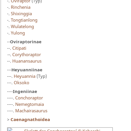
-.
Oviraptor
(Typ)
-.
Rinchenia
-.
Shixinggia
-.
Tongtianlong
-.
Wulatelong
-.
Yulong
--
Oviraptorinae
--.
Citipati
--.
Corythoraptor
--.
Huanansaurus
---
Heyuanniinae
---.
Heyuannia
(Typ)
---.
Oksoko
----
Ingeniinae
----.
Conchoraptor
----.
Nemegtomaia
----.
Machairasaurus
>
Caenagnathoidea