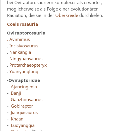
bei Oviraptorosauriern komplexer als erwartet,
möglicherweise als Folge einer evolutionären
Radiation, die sie in der
Oberkreide
durchliefen.
Coelurosauria
Oviraptorosauria
. Avimimus
.
Incisivosaurus
.
Nankangia
.
Ningyuansaurus
.
Protarchaeopteryx
.
Yuanyanglong
-
Oviraptoridae
-.
Ajancingenia
-.
Banji
-.
Ganzhousaurus
-.
Gobiraptor
-.
Jiangxisaurus
-.
Khaan
-.
Luoyanggia