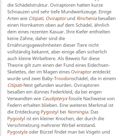
die Schädelstruktur. Oviraptoren hatten kurze
Schnauzen und sehr tiefe Mundwerkzeuge. Einige
Arten wie
Citipati
,
Oviraptor
und
Rinchenia
besaßen
einen Hornkamm oben auf dem Schädel, ähnlich
dem eines rezenten Kasuar. Ihre Kiefer enthielten
keine Zähne, daher sind die
Ernährungsgewohnheiten dieser Tiere nicht
vollständig bekannt, aber einige aßen sicherlich
auch kleine Wirbeltiere. Als Beweis für diese
Theorie gilt zum einen der Fund eines Eidechsen-
Skelettes, der im Magen eines
Oviraptor
entdeckt
wurde und zwei Baby-
Troodon
schädel, die in einem
Citipati
-Nest gefunden wurden. Oviraptoren
besaßen ein dünnes Federkleid, da bei engen
Verwandten wie
Caudipteryx
fossile Nachweise von
Federn erhalten blieben. Eine weiteres Merkmal ist
die Entdeckung
Pygostyl
bei
Nomingia
. Das
Pygostyl
ist ein kleiner Knochen, der durch die
Verschmelzung mehrerer Wirbel entstand.
Pygostyle
oder Bürzel findet man bei Vögeln und