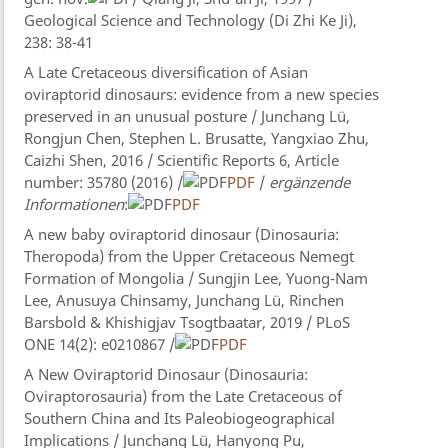
Geological Science and Technology (Di Zhi Ke Ji),
238: 38-41
A Late Cretaceous diversification of Asian
oviraptorid dinosaurs: evidence from a new species
preserved in an unusual posture / Junchang Lü,
Rongjun Chen, Stephen L. Brusatte, Yangxiao Zhu,
Caizhi Shen, 2016 / Scientific Reports 6, Article
number: 35780 (2016) /
PDF
/
ergänzende
Informationen
:
PDF
A new baby oviraptorid dinosaur (Dinosauria:
Theropoda) from the Upper Cretaceous Nemegt
Formation of Mongolia / Sungjin Lee, Yuong-Nam
Lee, Anusuya Chinsamy, Junchang Lü, Rinchen
Barsbold & Khishigjav Tsogtbaatar, 2019 / PLoS
ONE 14(2): e0210867 /
PDF
A New Oviraptorid Dinosaur (Dinosauria:
Oviraptorosauria) from the Late Cretaceous of
Southern China and Its Paleobiogeographical
Implications / Junchang Lü, Hanyong Pu,