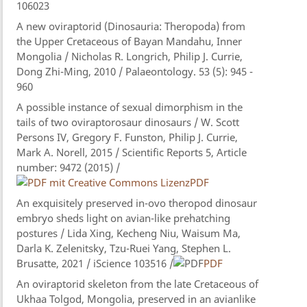
106023
A new oviraptorid (Dinosauria: Theropoda) from
the Upper Cretaceous of Bayan Mandahu, Inner
Mongolia / Nicholas R. Longrich, Philip J. Currie,
Dong Zhi-Ming, 2010 / Palaeontology. 53 (5): 945 -
960
A possible instance of sexual dimorphism in the
tails of two oviraptorosaur dinosaurs / W. Scott
Persons IV, Gregory F. Funston, Philip J. Currie,
Mark A. Norell, 2015 / Scientific Reports 5, Article
number: 9472 (2015) /
PDF
An exquisitely preserved in-ovo theropod dinosaur
embryo sheds light on avian-like prehatching
postures / Lida Xing, Kecheng Niu, Waisum Ma,
Darla K. Zelenitsky, Tzu-Ruei Yang, Stephen L.
Brusatte, 2021 / iScience 103516 /
PDF
An oviraptorid skeleton from the late Cretaceous of
Ukhaa Tolgod, Mongolia, preserved in an avianlike