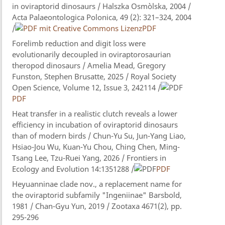
in oviraptorid dinosaurs / Halszka Osmòlska, 2004 /
Acta Palaeontologica Polonica, 49 (2): 321–324, 2004
/
PDF
Forelimb reduction and digit loss were
evolutionarily decoupled in oviraptorosaurian
theropod dinosaurs / Amelia Mead, Gregory
Funston, Stephen Brusatte, 2025 / Royal Society
Open Science, Volume 12, Issue 3, 242114 /
PDF
Heat transfer in a realistic clutch reveals a lower
efficiency in incubation of oviraptorid dinosaurs
than of modern birds / Chun-Yu Su, Jun-Yang Liao,
Hsiao-Jou Wu, Kuan-Yu Chou, Ching Chen, Ming-
Tsang Lee, Tzu-Ruei Yang, 2026 / Frontiers in
Ecology and Evolution 14:1351288 /
PDF
Heyuanninae clade nov., a replacement name for
the oviraptorid subfamily "Ingeniinae" Barsbold,
1981 / Chan-Gyu Yun, 2019 / Zootaxa 4671(2), pp.
295-296