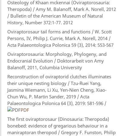
Osteology of Khaan mckennai (Oviraptorosauria:
Theropoda) / Amy M. Balanoff, Mark A. Norell, 2012
/ Bulletin of the American Museum of Natural
History, Number 372:1-77. 2012
Oviraptorosaur tail forms and functions / W. Scott
Persons, IV, Philip J. Currie, Mark A. Norell, 2014 /
Acta Palaeontologica Polonica 59 (3), 2014: 553-567
Oviraptorosauria: Morphology, Phylogeny, and
Endocranial Evolution / Doktorarbeit von Amy
Balanoff, 2011, Columbia University
Reconstruction of oviraptorid clutches illuminates
their unique nesting biology / Tzu-Ruei Yang,
Jasmina Wiemann, Li Xu, Yen-Nien Cheng, Xiao-
Chun Wu, P. Martin Sander, 2019 / Acta
Palaeontologica Polonica 64 (3), 2019: 581-596 /
PDF
The first oviraptorosaur (Dinosauria: Theropoda)
bonebed: evidence of gregarious behaviour in a
maniraptoran theropod / Gregory F. Funston, Philip