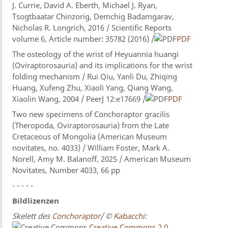
J. Currie, David A. Eberth, Michael J. Ryan,
Tsogtbaatar Chinzorig, Demchig Badamgarav,
Nicholas R. Longrich, 2016 / Scientific Reports
volume 6, Article number: 35782 (2016) /
PDF
The osteology of the wrist of Heyuannia huangi
(Oviraptorosauria) and its implications for the wrist
folding mechanism / Rui Qiu, Yanli Du, Zhiqing
Huang, Xufeng Zhu, Xiaoli Yang, Qiang Wang​,
Xiaolin Wang, 2004 / PeerJ 12:e17669 /
PDF
Two new specimens of Conchoraptor gracilis
(Theropoda, Oviraptorosauria) from the Late
Cretaceous of Mongolia (American Museum
novitates, no. 4033) / William Foster, Mark A.
Norell, Amy M. Balanoff, 2025 / American Museum
Novitates, Number 4033, 66 pp
- - - - -
Bildlizenzen
Skelett des
Conchoraptor
/ ©
Kabacchi
:
Creative Commons 2.0