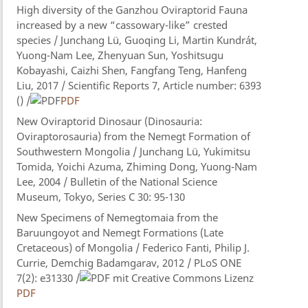
High diversity of the Ganzhou Oviraptorid Fauna
increased by a new “cassowary-like” crested
species / Junchang Lü, Guoqing Li, Martin Kundrát,
Yuong-Nam Lee, Zhenyuan Sun, Yoshitsugu
Kobayashi, Caizhi Shen, Fangfang Teng, Hanfeng
Liu, 2017 / Scientific Reports 7, Article number: 6393
() /
PDF
New Oviraptorid Dinosaur (Dinosauria:
Oviraptorosauria) from the Nemegt Formation of
Southwestern Mongolia / Junchang Lü, Yukimitsu
Tomida, Yoichi Azuma, Zhiming Dong, Yuong-Nam
Lee, 2004 / Bulletin of the National Science
Museum, Tokyo, Series C 30: 95-130
New Specimens of Nemegtomaia from the
Baruungoyot and Nemegt Formations (Late
Cretaceous) of Mongolia / Federico Fanti, Philip J.
Currie, Demchig Badamgarav, 2012 / PLoS ONE
7(2): e31330 /
PDF